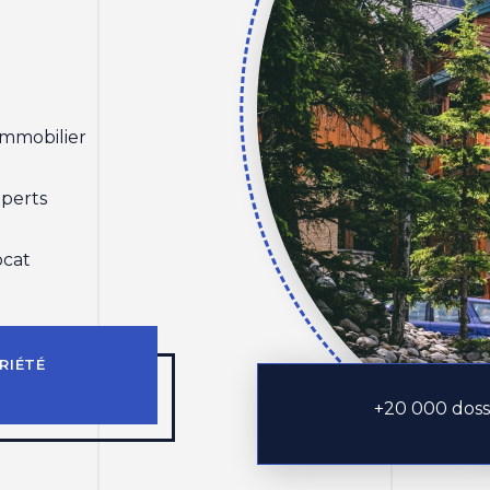
 immobilier
xperts
ocat
RIÉTÉ
+20 000 dossi