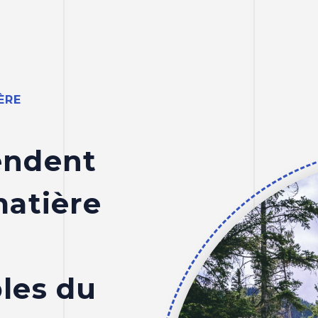
ÈRE
endent
matière
les du